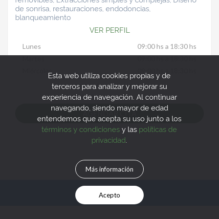
de sonrisa, restauraciones, endodoncias,
blanqueamiento
VER PERFIL
Lunes
09:00 hs a 18:30 hs
Martes
09:00 hs a 18:30 hs
Miércoles
09:00 hs a 18:30 hs
Esta web utiliza cookies propias y de
terceros para analizar y mejorar su
VER MÁS HORARIOS
experiencia de navegación. Al continuar
navegando, siendo mayor de edad
AGENDAR CITA
entendemos que acepta su uso junto a los
términos y condiciones
y las
políticas de
privacidad
.
Más información
© 2026 Docturno
Acepto